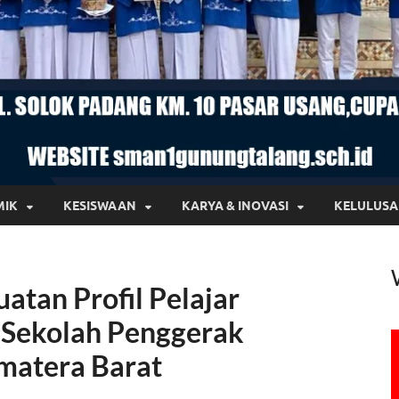
MIK
KESISWAAN
KARYA & INOVASI
KELULUS
atan Profil Pelajar
 Sekolah Penggerak
matera Barat