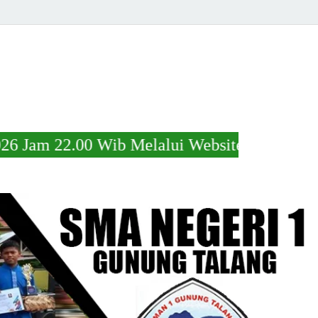
b Melalui Website https://s.id/kelulusansm