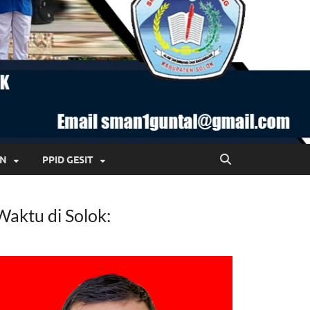
AN
PPID GESIT
Waktu di Solok: