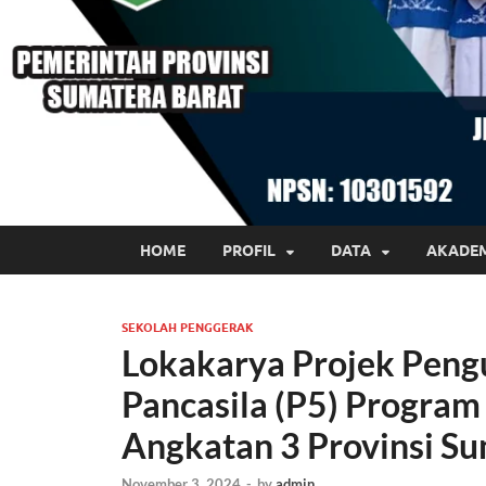
HOME
PROFIL
DATA
AKADE
SEKOLAH PENGGERAK
Lokakarya Projek Pengu
Pancasila (P5) Program
Angkatan 3 Provinsi Su
November 3, 2024
-
by
admin