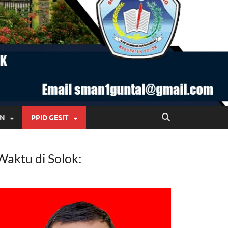
AN
PPID GESIT
Waktu di Solok: