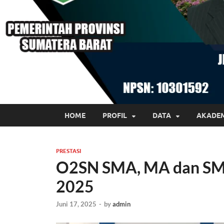
HOME
PROFIL
DATA
AKADE
PRESTASI
O2SN SMA, MA dan SMK
2025
Juni 17, 2025
-
by
admin