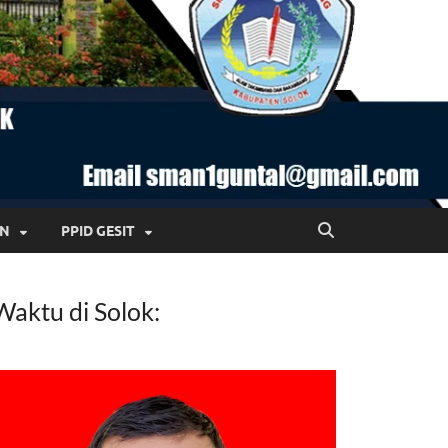
AN
PPID GESIT
Waktu di Solok: