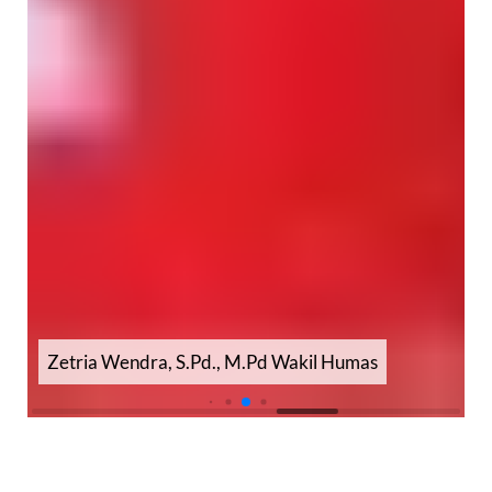
Yetti Harnita, S.Pd., M.Pd Wakil Kesiswaan