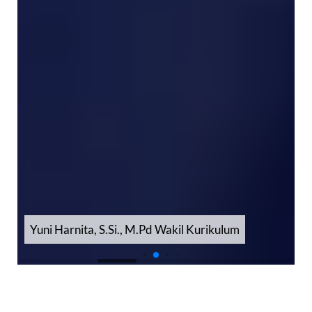
Sri Deska Sari, S.Pd., M.Pd Wakil Sarpras