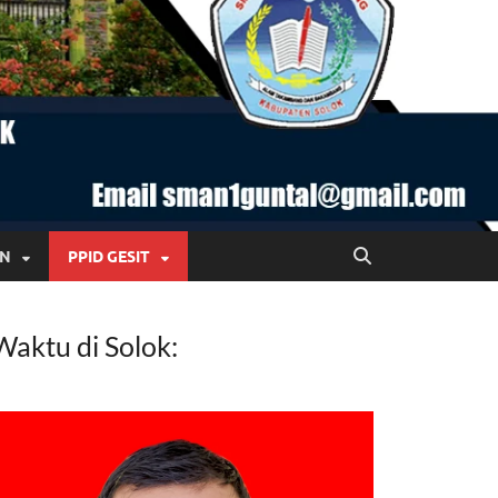
AN
PPID GESIT
Waktu di Solok: