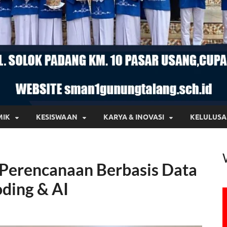
MIK
KESISWAAN
KARYA & INOVASI
KELULUS
) Perencanaan Berbasis Data
ding & AI