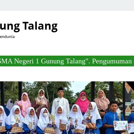
ung Talang
Mendunia
nung Talang". Pengumuman Kelulusan Murid K