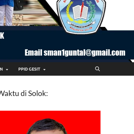
AN
PPID GESIT
Waktu di Solok: