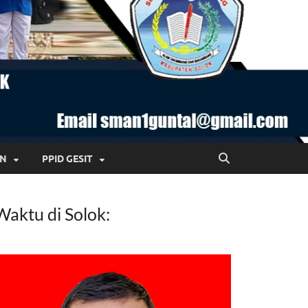
AN
PPID GESIT
Waktu di Solok: